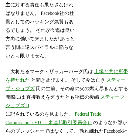
主に対する責任も果たさなけれ
ばなりません。 Facebook社の社
風としてのハッキング気質もあ
るでしょう。 それが今迄は良い
方向に働いて来ましたが あっと
言う間に逆スパイラルに陥らな
いとも限りません。
大将たるマーク・ザッカーバーグ氏は
上場と共に所帯
を持たれた
と聞き及びます。 そして今は亡き
スティー
ブ・ジョブズ
氏の生前、その命の火の燃え尽きんとする
間際には 直接教えを乞うたとも評伝の後編
スティーブ・
ジョブズ II
に記されているのを見ました。
Federal Trade
Commission（FTC：米連邦取引委員会）
のような外部か
らのプレッシャーではなくして、 孰れ練れたFacebook社