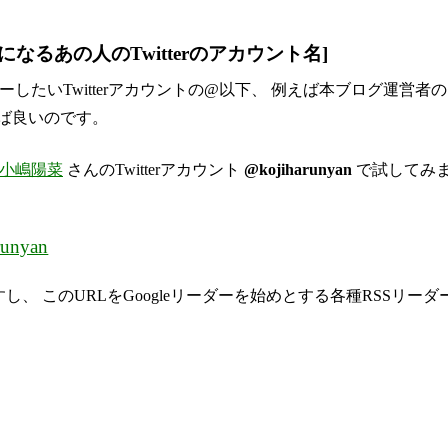
q=from:[気になるあの人のTwitterのアカウント名]
ローしたいTwitterアカウントの@以下、 例えば本ブログ運営者
ば良いのです。
小嶋陽菜
さんのTwitterアカウント
@kojiharunyan
で試してみ
arunyan
し、 このURLをGoogleリーダーを始めとする各種RSSリー