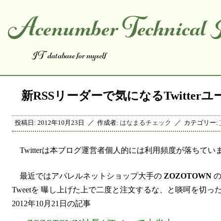
Acenumber Technical I
コンテンツへスキップ
IT database for myself
新RSSリーダーで気になるTwitte
投稿日:
2012年10月23日
作成者:
はなまるチェック
カテゴリー:
Twitterは本ブログ運営者個人的には利用頻度が落ち
最近ではアパレルネットショップ大手の
ZOZOTOWN
の
Tweetを 曝し上げた上で二度と注文するな、と啖呵を切
2012年10月21日の記事