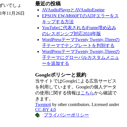
最近の投稿
ずいでしょ
AVAudioPlayerとAVAudioEngine
年11月26日
EPSON EW-M660FTのADFエラーをス
キップする方法
YouTubeに代表されるiFrame埋め込み
のレスポンシブ対応2024年版
WordPressテーマTwenty Twenty-Threeの
子テーマでテンプレートを判別する
WordPressテーマTwenty Twenty-Threeの
子テーマにグローバルカスタムメニュ
ーを追加する
Googleポリシーと規約
当サイトではGoogleによる広告サービス
を利用しています。Googleの個人データ
の使用に関する情報は
こちら
から確認で
きます。
Twemoji
by other contributors. Licensed under
CC-BY 4.0
プライバシーポリシー