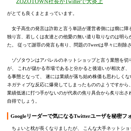
ZOZOTOWN社長がTwitterで大炎上
がとても良くまとまっています。
女子高生の発言は詐欺と言う単語が運営者側には癇に障
独り言、若しくは友達との他愛の無い遣り取りなのは明ら
た。 従って謝罪の発言も有り、問題のTweetは早々に削除
ゾゾタウンはアパレルのネットショップと言う業態を切
が、 これが儲かる市場であると分かると後追いが相次ぎ、
る事態となって、 遂には業績が落ち始め株価も思わしくな
ネガティブな反応に爆発してしまったもののようですから、
業績低迷に打つ手がないのが代表の焦り具合から炙り出さ
自得でしょう。
Googleリーダーで気になるTwitterユーザを秘密
ちょいと枕が長くなりましたが、 こんな大手ネットショッ