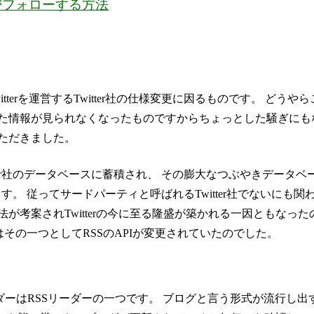
を秘密フォローする方法
terを運営するTwitter社の仕様変更に因るものです。 どうや
見られた情報が見られなくなったものですからちょっとした騒ぎに
ただきました。
itter社のデータベースに蓄積され、 その膨大なつぶやきデータ
従ってサードパーティと呼ばれるTwitter社でないにも関わらず
が考案されTwitterの今に至る隆盛が築かれる一因ともなった
はその一つとしてRSSのAPIが変更されていたのでした。
ーダーはRSSリーダーの一つです。 ブログと言う形式が流行し出