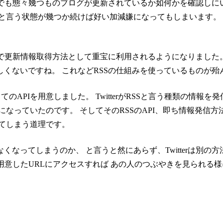
グでも態々幾つものブログが更新されているか如何かを確認しに
と言う状態が幾つか続けば好い加減嫌になってもしまいます。
。
面で更新情報取得方法として重宝に利用されるようになりました
くないですね。 これなどRSSの仕組みを使っているものが殆
てのAPIを用意しました。 TwitterがRSSと言う種類の情報を
なっていたのです。 そしてそのRSSのAPI、即ち情報発信方
てしまう道理です。
ってしまうのか、 と言うと然にあらず、Twitterは別の方法
rが用意したURLにアクセスすれば あの人のつぶやきを見られる