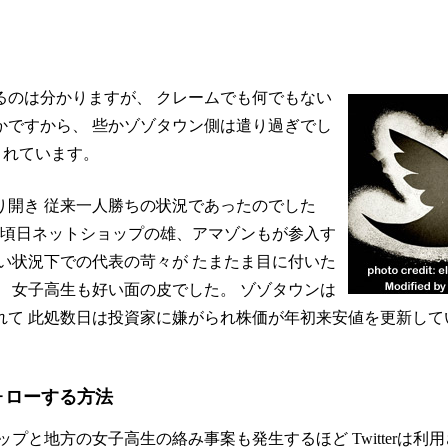
るのは分かりますが、 クレームでも何でもない
かですから、 些かゾゾタウン側は遣り過ぎでし
されています。
り開き 従来一人勝ちの状況であったのでした
 頃日ネットショップの雄、アマゾンもが参入す
い状況下での代表の苛々が たまたま目に付いた
 女子高生も好い面の皮でした。 ゾゾタウンは
れて 此処数日は投資家に嫌がられ株価が年初来安値を更新して
フォローする方法
プと地方の女子高生の絡み事案も発生するほど Twitterは利