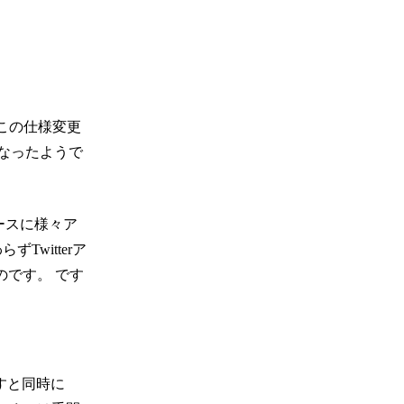
らこの仕様変更
もなったようで
ベースに様々ア
Twitterア
のです。 です
すと同時に