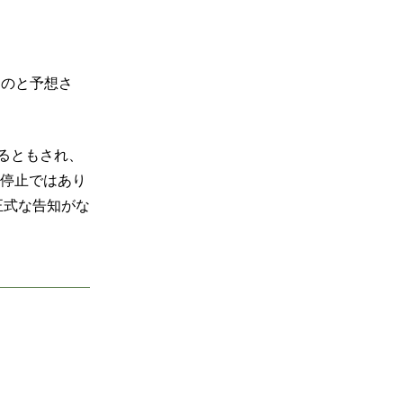
ものと予想さ
るともされ、
は停止ではあり
正式な告知がな