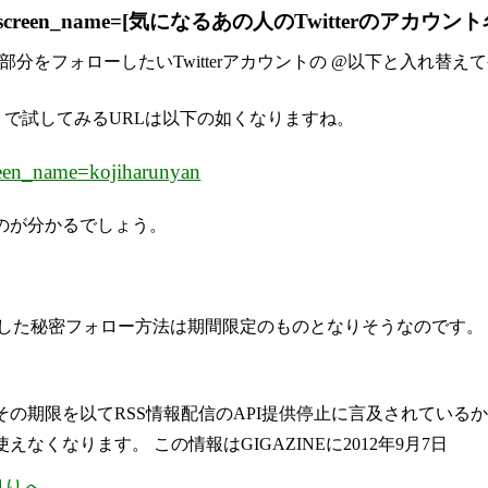
imeline.rss?screen_name=[気になるあの人のTwitterのアカウント
の部分をフォローしたいTwitterアカウントの @以下と入れ替え
で試してみるURLは以下の如くなりますね。
screen_name=kojiharunyan
のが分かるでしょう。
た秘密フォロー方法は期間限定のものとなりそうなのです。 来年
れ その期限を以てRSS情報配信のAPI提供停止に言及されている
えなくなります。 この情報はGIGAZINEに2012年9月7日
切りへ