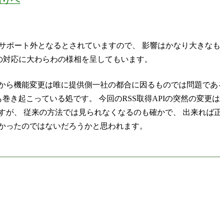
もがサポート外となるとされていますので、 影響はかなり大きな
々、その対応に大わらわの様相を呈してもいます。
力から機能変更は唯に提供側一社の都合に因るものでは問題であ
判も巻き起こっている処です。 今回のRSS取得APIの突然の変更
すが、 従来の方法では見られなくなるのも確かで、 出来れば
しかったのではないだろうかと思われます。