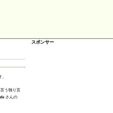
スポンサー
す。
を言う独り言
nfo
さんの