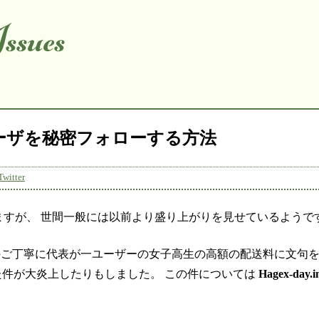
ssues
rユーザを秘密フォローする方法
Twitter
ていますが、 世間一般には以前より盛り上がりを見せているようで
ご丁寧に代表が一ユーザーの女子高生の高額の配送料に文句
った件が大炎上したりもしました。 この件については
Hagex-day.i