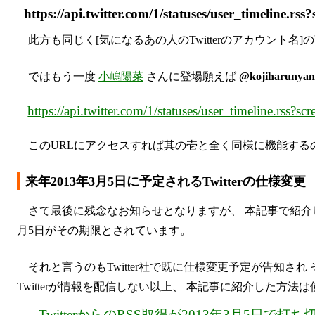
https://api.twitter.com/1/statuses/user_t
此方も同じく[気になるあの人のTwitterのアカウント名]
ではもう一度
小嶋陽菜
さんに登場願えば
@kojiharunyan
https://api.twitter.com/1/statuses/user_timeline.rss?
このURLにアクセスすれば其の壱と全く同様に機能する
来年2013年3月5日に予定されるTwitterの仕様変更
さて最後に残念なお知らせとなりますが、 本記事で紹介し
月5日がその期限とされています。
それと言うのもTwitter社で既に仕様変更予定が告知さ
Twitterが情報を配信しない以上、 本記事に紹介した方法は使
TwitterからのRSS取得が2013年3月5日で打ち