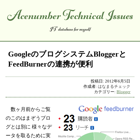
Acenumber Technical Issues
コンテンツへスキップ
IT database for myself
GoogleのブログシステムBloggerと
FeedBurnerの連携が便利
投稿日:
2012年6月5日
作成者:
はなまるチェック
カテゴリー:
Blogger
数ヶ月前からご覧
のこのはまぞうブロ
グとは別に 様々なデ
ータを取るために実