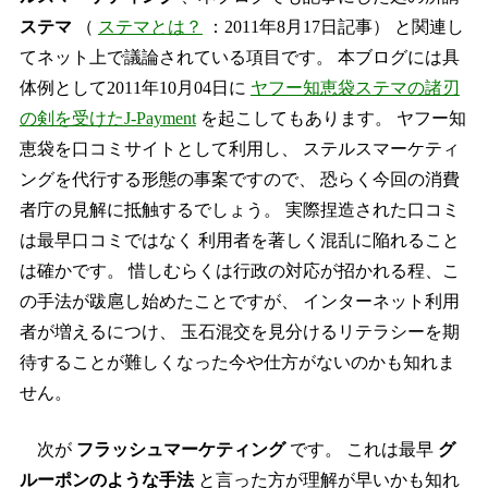
ステマ
（
ステマとは？
：2011年8月17日記事） と関連し
てネット上で議論されている項目です。 本ブログには具
体例として2011年10月04日に
ヤフー知恵袋ステマの諸刃
の剣を受けたJ-Payment
を起こしてもあります。 ヤフー知
恵袋を口コミサイトとして利用し、 ステルスマーケティ
ングを代行する形態の事案ですので、 恐らく今回の消費
者庁の見解に抵触するでしょう。 実際捏造された口コミ
は最早口コミではなく 利用者を著しく混乱に陥れること
は確かです。 惜しむらくは行政の対応が招かれる程、こ
の手法が跋扈し始めたことですが、 インターネット利用
者が増えるにつけ、 玉石混交を見分けるリテラシーを期
待することが難しくなった今や仕方がないのかも知れま
せん。
次が
フラッシュマーケティング
です。 これは最早
グ
ルーポンのような手法
と言った方が理解が早いかも知れ