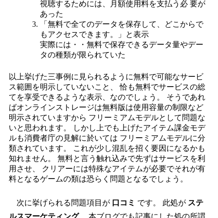
視聴するためには、月額使用料を支払う必 要が
あった
「無料で全てのデータを保存して、どこからで
もアクセスできます。」と表示
実際には・・無料で保存できるデータ量やデー
タの種類が限られていた
以上挙げた三事例に見られるように無料で可能なサービ
ス範囲を明示していないこと、 恰も無料でサービスの総
てを享受できるような表示、なのでしょう。 そうであれ
ばオンラインストレージは無料版は使用容量の制限など
明示されていますから フリーミアムモデルとして問題な
いと思われます。 しかし上でも上げたアイテム課金モデ
ルも消費者庁の見解に於いては フリーミアムモデルに分
類されています。 これが少し混乱を招く要因になるかも
知れません。 無料と言う触れ込みで先ずはサービスを利
用させ、 クリアーには特殊なアイテムが必要でそれが有
料となるゲームの類は恐らく問題となるでしょう。
次に挙げられる問題項目が
口コミ
です。 此処が
ステ
ルスマーケティング
、本ブログでも記事にした処の所謂