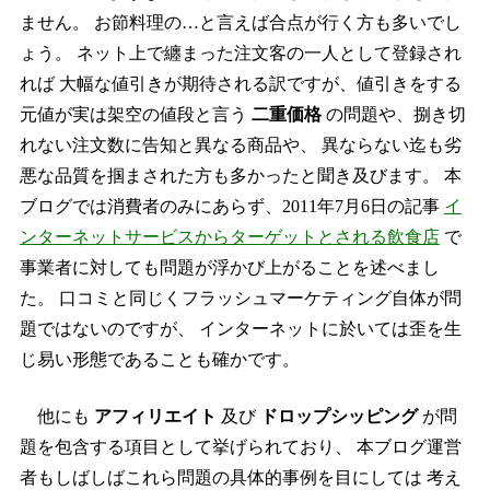
ません。 お節料理の…と言えば合点が行く方も多いでし
ょう。 ネット上で纏まった注文客の一人として登録され
れば 大幅な値引きが期待される訳ですが、値引きをする
元値が実は架空の値段と言う
二重価格
の問題や、捌き切
れない注文数に告知と異なる商品や、 異ならない迄も劣
悪な品質を掴まされた方も多かったと聞き及びます。 本
ブログでは消費者のみにあらず、2011年7月6日の記事
イ
ンターネットサービスからターゲットとされる飲食店
で
事業者に対しても問題が浮かび上がることを述べまし
た。 口コミと同じくフラッシュマーケティング自体が問
題ではないのですが、 インターネットに於いては歪を生
じ易い形態であることも確かです。
他にも
アフィリエイト
及び
ドロップシッピング
が問
題を包含する項目として挙げられており、 本ブログ運営
者もしばしばこれら問題の具体的事例を目にしては 考え