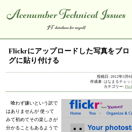
Acenumber Technical Issues
コンテンツへスキップ
IT database for myself
Flickrにアップロードした写真をブロ
グに貼り付ける
投稿日:
2012年3月6
作成者:
はなまるチェッ
カテゴリー:
Flic
喰わず嫌いという訳で
はありませんが 使って
みて初めてその楽しさが
分かることもあるようで