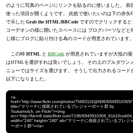
のように写真のページにリンクを貼るのに使いました。 前
使った項目が開くようです。 此処で使いたいのは下の赤矢
で示した
Grab the HTML/BBCode
ですのでクリックすると
コーデオンの様に開いたスペースには ブログパーツなどと
じ様にブログに貼り付ける為のコードが用意されています
この時
HTML
と
BBCode
が用意されていますが大抵の場
はHTMLを選択すれば良いでしょう。 その上のプルダウン
ニューではサイズを選びます。 そうして出力されるコード
以下になりました。
<a
href="http://www.flickr.com/photos/75683116@N06/6949910369/
title="マリーナに係留されているプレジャーボート群 by
Tsukamotch, on Flickr"><img
src="http://farm8.staticflickr.com/7196/6949910369_61b10ceb04
width="240" height="180" alt="マリーナに係留されているプレジ
ーボート群"></a>