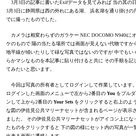
3月3日の記事に書いたExifデータを見てみれば 当の其の
3月3日に静岡県は西の外れにある湖、 浜名湖を通り掛けの
でに撮ったものでした。
カメラは相変わらずのガラケー NEC DOCOMO N940iに
ケのもので 陽の当たる場所では画面が見えない代物ですか
地平線が傾いたりして碌な写真ではないのですが 中でもい
らかマシなものを本記事に貼り付けると共に その手順を記
てみたいと思います。
今回は写真の所有者としてログインして作業しています
ログインした画面のメニューで左から2番目の
You
をプルダ
ンして上から2番目の
Your Sets
をクリックすると右上のよ
な図の伊佐見公共マリーナセットが含まれるページが表示
ました。 その伊佐見公共マリーナセットがアイコン上にな
たものをクリックすると 下の図の様にセット内の写真が一
出来る画面に遷移します。