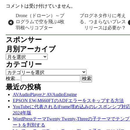
コメントは受け付けていません。
投稿ナビゲーション
Drone（ドローン）～プ
ブログネタ作りに考え
ログラムで空を飛ぶ4枚
る、つまらないプレス
羽根ヘリコプター
リリースは必要か？
スポンサー
月別アーカイブ
月別アーカイブ
カテゴリー
カテゴリー
検索…
最近の投稿
AVAudioPlayerとAVAudioEngine
EPSON EW-M660FTのADFエラーをスキップする方法
YouTubeに代表されるiFrame埋め込みのレスポンシブ対
2024年版
WordPressテーマTwenty Twenty-Threeの子テーマでテン
ートを判別する