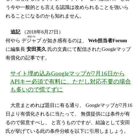
う今や一般的とも言える認識は改められることを強いら
れることになるのかも知れません。
追記
（2018年6月27日）
déjà-vu
何やら
デジャブ
が如き感有るのは、
Web担当者Forum
に編集長
安田英久
氏の文責にて配信されたGoogleマップ
有償化の記事です。
サイト埋め込みGoogleマップが7月16日から
APIキー必須で有料に、ただし対応不要の場合
も多いので慌てずに
大意まとめれば題目に有る通り、 Googleマップが7月16
日より有償化されるに当たって、 無償提供には条件が有
るので留意すべし、 と言うものですが、結論として安田
氏が挙げている此の条件分岐を以下に引用しましょう。