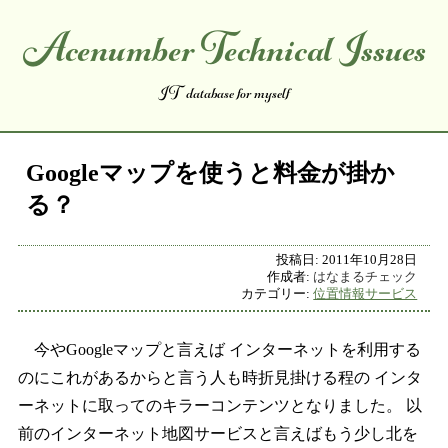
Acenumber Technical Issues
コンテンツへスキップ
IT database for myself
Googleマップを使うと料金が掛か
る？
投稿日:
2011年10月28日
作成者:
はなまるチェック
カテゴリー:
位置情報サービス
今やGoogleマップと言えば インターネットを利用する
のにこれがあるからと言う人も時折見掛ける程の インタ
ーネットに取ってのキラーコンテンツとなりました。 以
前のインターネット地図サービスと言えばもう少し北を