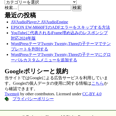
カテゴリー
検索…
最近の投稿
AVAudioPlayerとAVAudioEngine
EPSON EW-M660FTのADFエラーをスキップする方法
YouTubeに代表されるiFrame埋め込みのレスポンシブ
対応2024年版
WordPressテーマTwenty Twenty-Threeの子テーマでテン
プレートを判別する
WordPressテーマTwenty Twenty-Threeの子テーマにグロ
ーバルカスタムメニューを追加する
Googleポリシーと規約
当サイトではGoogleによる広告サービスを利用していま
す。Googleの個人データの使用に関する情報は
こちら
か
ら確認できます。
Twemoji
by other contributors. Licensed under
CC-BY 4.0
プライバシーポリシー