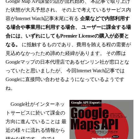
Google Map API課金の話が流れ始め、 本記事で取り上げ
た状態が大凡予想され、 その上で考えているサービス内
容がInternet Watch記事末尾に有る
企業などで内部利用す
る場合や事業用に利用する場合、 ユーザーに課金する場
合には、いずれにしてもPremier Licenseの購入が必要と
なる。
に抵触するものであり、費用を賄える程の需要が
見込めなかったため諦めた経緯があります。 その際は
Googleマップの日本代理店であるゼンリン社が窓口とな
っていたと思いましたが、 今回Internet Watch記事では
Googleに直接問い合わせるようになっているようです
ね。
Google社がインターネッ
トサービスに於いて課金の
方向に進んでいることは 最
近の様々に流れる情報から
確かな様です。 中でも