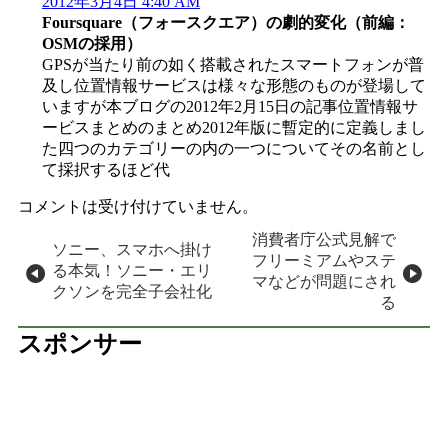
2012年3月4日 4:40 AM
Foursquare（フォースクエア）の劇的変化（前編：
OSMの採用）
GPSが当たり前の如く搭載されたスマートフォンが普
及し位置情報サービスは様々な形態のものが登場して
いますが本ブログの2012年2月15日の記事位置情報サ
ービスまとめのまとめ2012年版に暫定的に定義しまし
た四つのカテゴリーの内の一つについてその名前とし
て採択するほど代
コメントは受け付けていません。
投稿ナビゲーション
消費者庁公式見解で
ソニー、スマホへ掛け
フリーミアムやステ
る本気！ソニー・エリ
マなどが問題にされ
クソンを完全子会社化
る
スポンサー