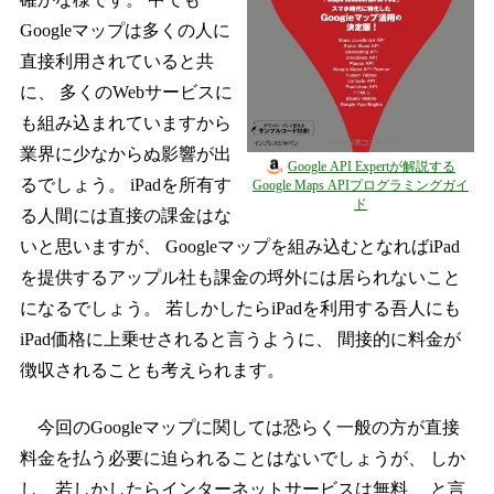
Googleマップは多くの人に
直接利用されていると共
に、 多くのWebサービスに
も組み込まれていますから
業界に少なからぬ影響が出
Google API Expertが解説する
るでしょう。 iPadを所有す
Google Maps APIプログラミングガイ
ド
る人間には直接の課金はな
いと思いますが、 Googleマップを組み込むとなればiPad
を提供するアップル社も課金の埒外には居られないこと
になるでしょう。 若しかしたらiPadを利用する吾人にも
iPad価格に上乗せされると言うように、 間接的に料金が
徴収されることも考えられます。
今回のGoogleマップに関しては恐らく一般の方が直接
料金を払う必要に迫られることはないでしょうが、 しか
し、若しかしたらインターネットサービスは無料、 と言