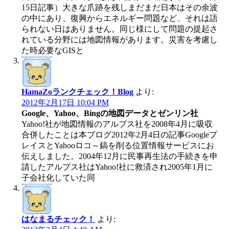
15日記事）大きな爪跡を残しまだまだ日本はその余波
の中にあり、復興からエネルギー問題など、それは語
られない日はありません。同じ様にして問題の提起さ
れている分野には地図情報があります。災害を考慮し
た時必要なGISと
HamaZoランクチェック！Blog
より:
2012年2月17日 10:04 PM
Google、Yahoo、Bingの地図データとゼンリン社
Yahoo!社が地図情報のアルプス社を2008年4月に吸収
合併したことは本ブログ2012年2月4日の記事Googleプ
レイスとYahooロコ～鎬を削る位置情報サービスにお
伝えしました。2004年12月に民事再生法の手続きを申
請したアルプス社はYahoo!社に救済され2005年1月に
子会社化していた同
はなまるチェック！
より: