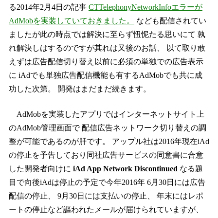
る2014年2月4日の記事
CTTelephonyNetworkInfoエラーが
AdMobを実装していておきました。
なども配信されてい
ましたが此の時点では解決に至らず忸怩たる思いにて 孰
れ解決しはするのですが其れは又後のお話、 以て取り敢
えずは広告配信切り替え以前に必須の単独での広告表示
に iAdでも単独広告配信機能も有するAdMobでも共に成
功した次第。 開発はまだまだ続きます。
AdMobを実装したアプリではインターネットサイト上
のAdMob管理画面で 配信広告ネットワーク切り替えの調
整が可能であるのが肝です。 アップル社は2016年現在iAd
の停止を予告しており同社広告サービスの同意書に合意
した開発者向けに
iAd App Network Discontinued
なる題
目で向後iAdは停止の予定で今年2016年 6月30日には広告
配信の停止、 9月30日には支払いの停止、 年末にはレポ
ートの停止など謳われたメールが届けられていますが、