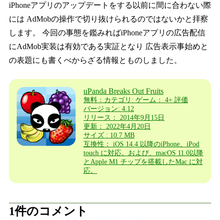
iPhoneアプリのアップデートをする以前に間に合わない際
には AdMobの操作で切り抜けられるのではないかと拝察
します。 今回の事態を鑑みればiPhoneアプリの広告配信
にAdMob実装は有効である実証となり 広告表示事始めと
の表題にも書くべからざる情報とものしました。
uPanda Breaks Out Fruits
無料：カテゴリ: ゲーム： 4+ 評価
バージョン: 4.12
リリース： 2014年9月15日
更新： 2022年4月20日
サイズ : 10.7 MB
互換性： iOS 14.4 以降のiPhone、iPod
touch に対応。および、macOS 11.0以降
とApple M1 チップを搭載したMac に対
応。
1件のコメント