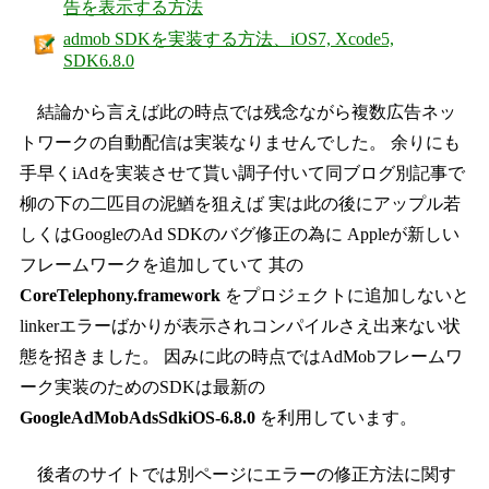
告を表示する方法
admob SDKを実装する方法、iOS7, Xcode5,
SDK6.8.0
結論から言えば此の時点では残念ながら複数広告ネッ
トワークの自動配信は実装なりませんでした。 余りにも
手早くiAdを実装させて貰い調子付いて同ブログ別記事で
柳の下の二匹目の泥鰌を狙えば 実は此の後にアップル若
しくはGoogleのAd SDKのバグ修正の為に Appleが新しい
フレームワークを追加していて 其の
CoreTelephony.framework
をプロジェクトに追加しないと
linkerエラーばかりが表示されコンパイルさえ出来ない状
態を招きました。 因みに此の時点ではAdMobフレームワ
ーク実装のためのSDKは最新の
GoogleAdMobAdsSdkiOS-6.8.0
を利用しています。
後者のサイトでは別ページにエラーの修正方法に関す