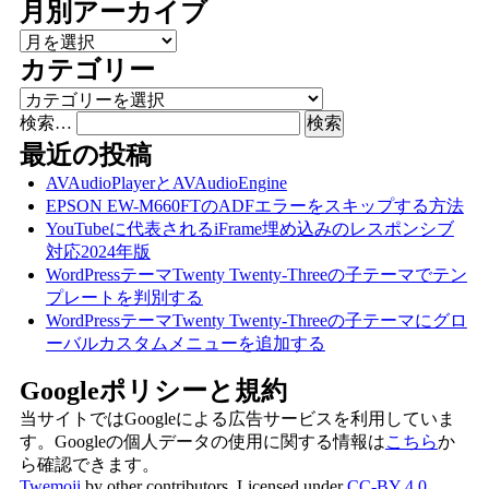
月別アーカイブ
月別アーカイブ
カテゴリー
カテゴリー
検索…
最近の投稿
AVAudioPlayerとAVAudioEngine
EPSON EW-M660FTのADFエラーをスキップする方法
YouTubeに代表されるiFrame埋め込みのレスポンシブ
対応2024年版
WordPressテーマTwenty Twenty-Threeの子テーマでテン
プレートを判別する
WordPressテーマTwenty Twenty-Threeの子テーマにグロ
ーバルカスタムメニューを追加する
Googleポリシーと規約
当サイトではGoogleによる広告サービスを利用していま
す。Googleの個人データの使用に関する情報は
こちら
か
ら確認できます。
Twemoji
by other contributors. Licensed under
CC-BY 4.0