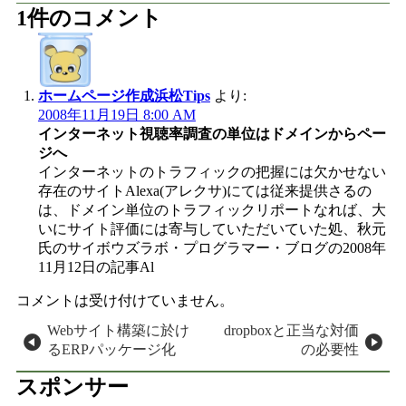
1件のコメント
ホームページ作成浜松Tips
より:
2008年11月19日 8:00 AM
インターネット視聴率調査の単位はドメインからペー
ジへ
インターネットのトラフィックの把握には欠かせない
存在のサイトAlexa(アレクサ)にては従来提供さるの
は、ドメイン単位のトラフィックリポートなれば、大
いにサイト評価には寄与していただいていた処、秋元
氏のサイボウズラボ・プログラマー・ブログの2008年
11月12日の記事Al
コメントは受け付けていません。
投稿ナビゲーション
Webサイト構築に於け
dropboxと正当な対価
るERPパッケージ化
の必要性
スポンサー