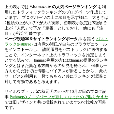
上の表示では
*.hamazo.tv の人気ページランキング
を利
用したトラフィックランキングのブログパーツ作成して
います。 ブログパーツの上に項目を示す様に、 大きさは
2種類の上が小で下が大の実際、初期表示設定は3種類で
上が「人気」で下が「定番」としており、 他にも「注
目」が設定可能です。
ページ視聴率＆サイトランキングポータル
を謳う
パスト
ラック(Pathtraq)
は有意の諸氏が自らのブラウザにツール
をインストールし、 訪問履歴をパストラックに送信する
ことで、インターネット上のトラフィックを推定しよう
とする試みで、 hamazo利用の方にはhamazo提供のランキ
ングとはまた異なる方向からの所見を得られ、 何事も一
方向からだけでは情報にバイアスが掛ることから、 此の
サービスの利用も一興でもあると共にランキング認識に
対して有効であると考えます。
サイボウズ・ラボの秋元氏の2008年10月27日のブログ記
事
Pathtraqのブログパーツが新しくなったので貼りかえた
では旧デザインと共に掲載されていますので比較が可能
です。