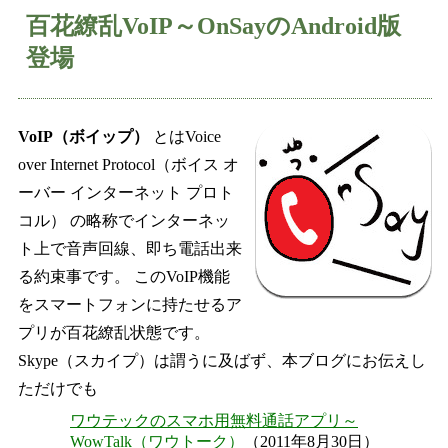
百花繚乱VoIP～OnSayのAndroid版
登場
VoIP（ボイップ）
とはVoice
over Internet Protocol（ボイス オ
ーバー インターネット プロト
コル） の略称でインターネッ
ト上で音声回線、即ち電話出来
る約束事です。 このVoIP機能
をスマートフォンに持たせるア
プリが百花繚乱状態です。
Skype（スカイプ）は謂うに及ばず、本ブログにお伝えし
ただけでも
ワウテックのスマホ用無料通話アプリ～
WowTalk（ワウトーク）
（2011年8月30日）