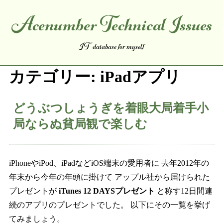
Acenumber Technical Issues
コンテンツへスキップ
IT database for myself
カテゴリー:
iPadアプリ
どうぶつしょうぎを着眼大局着手小
局ならぬ貧局観で楽しむ
iPhoneやiPod、iPadなどiOS端末の愛用者に 去年2012年の
年末から今年の年頭に掛けて アップル社から届けられた
プレゼントが
iTunes 12 DAYSプレゼント
と称す12日間連
続のアプリのプレゼントでした。 以下にその一覧を挙げ
てみましょう。