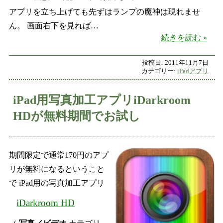
アプリを立ち上げても先ずはランプの魔神は現れませ
ん。 画面右下を見れば…
iPa
続きを読む
投稿日:
2011年11月7日
カテゴリー:
iPadアプリ
iPad用写真加工アプリiDarkroom
HDが無料期間でお試し
期間限定で通常170円のアプ
リが無料になるということ
で iPad用の写真加工アプリ
iDarkroom HD