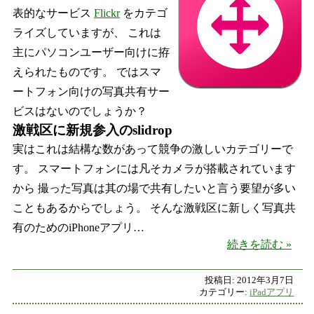
表的なサービス
Flickr
をカテゴ
ライズしていますが、 これは
主にパソコンユーザー向けに拵
えられたものです。 ではスマ
ートフォン向けの写真共有サー
ビスはないのでしょうか？
激戦区に新規参入のslidrop
実はこれは結構な数があって競争の激しいカテゴリーで
す。 スマートフォンには凡そカメラが搭載されています
から 撮った写真は其の場で共有したいと言う要望が多い
こともあるからでしょう。 そんな激戦区に新しく写真共
有のためのiPhoneアプリ…
縦横ス
続きを読む
投稿日:
2012年3月7日
カテゴリー:
iPadアプリ