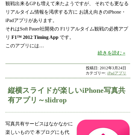
観戦出来るGPも増えて来たようですが、 それでも更なる
リアルタイム情報を渇求する方に お誂え向きのiPhone・
iPadアプリがあります。
それはSoft Pauer社開発の F1リアルタイム観戦の必携アプ
リ
F1™ 2012 Timing App
です。
このアプリには…
F1リ
続きを読む
投稿日:
2012年3月24日
カテゴリー:
iPadアプリ
縦横スライドが楽しいiPhone写真共
有アプリ～slidrop
写真共有サービスはなかなかに
楽しいもので 本ブログにも代