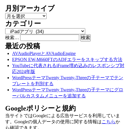
月別アーカイブ
月別アーカイブ
カテゴリー
カテゴリー
検索…
最近の投稿
AVAudioPlayerとAVAudioEngine
EPSON EW-M660FTのADFエラーをスキップする方法
YouTubeに代表されるiFrame埋め込みのレスポンシブ対
応2024年版
WordPressテーマTwenty Twenty-Threeの子テーマでテン
プレートを判別する
WordPressテーマTwenty Twenty-Threeの子テーマにグロ
ーバルカスタムメニューを追加する
Googleポリシーと規約
当サイトではGoogleによる広告サービスを利用していま
す。Googleの個人データの使用に関する情報は
こちら
か
ら確認できます。