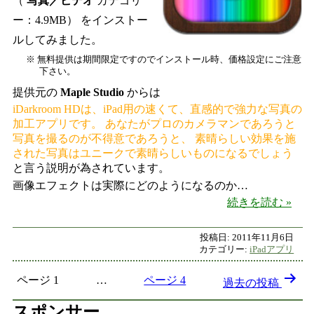
（
写真／ビデオ
カテゴリ
ー：4.9MB） をインストー
ルしてみました。
※ 無料提供は期間限定ですのでインストール時、価格設定にご注意
下さい。
提供元の
Maple Studio
からは
iDarkroom HDは、iPad用の速くて、直感的で強力な写真の
加工アプリです。 あなたがプロのカメラマンであろうと
写真を撮るのが不得意であろうと、 素晴らしい効果を施
された写真はユニークで素晴らしいものになるでしょう
と言う説明が為されています。
画像エフェクトは実際にどのようになるのか…
iPa
続きを読む
投稿日:
2011年11月6日
カテゴリー:
iPadアプリ
投稿のページ送り
ページ 1
ページ 4
…
過去の
投稿
スポンサー