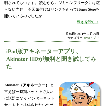
明されてもいます。 読むからにジミヘンフリークには堪
らない内容、 不図気付けばリンクを辿ってiTunes Storeを
開いているのでしたが…
Jimi
続きを読む
投稿日:
2011年11月20日
カテゴリー:
iPadアプリ
iPad版アキネーターアプリ、
Akinator HDが無料と聞き試してみ
た
Akinator（アキネーター）
と
言えば一時期ネット上で大い
に話題になり インターネット
サイト上で提供されたいたサ