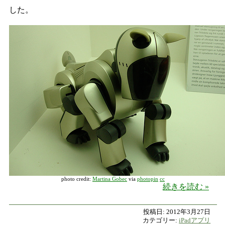
した。
photo credit:
Martina Gobec
via
photopin
cc
バン
続きを読む
投稿日:
2012年3月27日
カテゴリー:
iPadアプリ