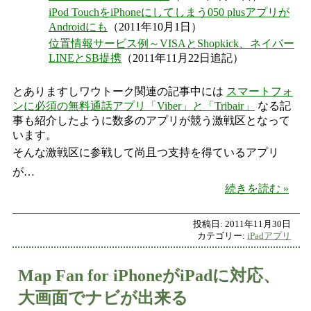
iPod TouchをiPhoneにしてしまう050 plusアプリが
Androidにも
（2011年10月1日）
位置情報サービス例～VISAとShopkick、ネイバー
LINEとSB提携
（2011年11月22日追記）
とありますしワウトーク関連の記事中には
スマートフォ
ンに必須の無料通話アプリ「Viber」と「Tribair」
なる記
事も紹介したように数多のアプリが競う激戦区となって
います。
そんな激戦区に参戦して尚且つ支持を得ているアプリ
が…
百花繚
続きを読む
投稿日:
2011年11月30日
カテゴリー:
iPadアプリ
Map Fan for iPhoneがiPadに対応、
大画面でナビが出来る