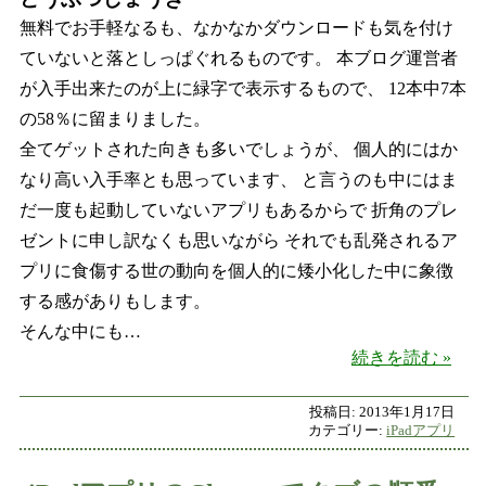
無料でお手軽なるも、なかなかダウンロードも気を付け
ていないと落としっぱぐれるものです。 本ブログ運営者
が入手出来たのが上に緑字で表示するもので、 12本中7本
の58％に留まりました。
全てゲットされた向きも多いでしょうが、 個人的にはか
なり高い入手率とも思っています、 と言うのも中にはま
だ一度も起動していないアプリもあるからで 折角のプレ
ゼントに申し訳なくも思いながら それでも乱発されるア
プリに食傷する世の動向を個人的に矮小化した中に象徴
する感がありもします。
そんな中にも…
どう
続きを読む
投稿日:
2013年1月17日
カテゴリー:
iPadアプリ