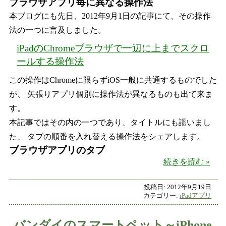
ブラウザアプリ毎に異なる操作法
本ブログにも先日、2012年9月1日の記事にて、その操作
法の一つに言及しました。
iPadのChromeブラウザで一辺に上までスクロ
ールする操作法
この操作はChromeに限らずiOS一般に共通するものでした
が、 矢張りアプリ個別に操作法が異なるものも出て来ま
す。
本記事ではその内の一つであり、タイトルにも謳いまし
た、 タブの順番を入れ替える操作法をシェアします。
ブラウザアプリのタブ
iPa
続きを読む
投稿日:
2012年9月19日
カテゴリー:
iPadアプリ
バンダイのスマートペット～iPhone