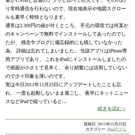
量が1.5GBと普通のアプリと比べて巨大です。 その代わ
り常時通信を行わないので、現在地表示や地図スクロー
ルも素早く軽快となります。
通常は2.300円の値が付くところ、 手元の環境では何某か
のキャンペーンで無料でインストールしてあったのでし
たが、 残念乍ブログに備忘録的にも残していなかった
為、 詳細は忘れてしまいました。 当該アプリはiPhone専
用アプリであり、 これをiPadにインストールしましたの
で画面が小さくて見辛く、 余り頻繁には活用していない
ので少々印象も薄いのです。
実は今日2011年11月25日にアップデートしたことも忘
れ、 一度も起動しないまま過ごし、 夜半にネットニュー
スなどiPadで繰っていると…
Map
続きを読む
投稿日:
2011年11月25日
カテゴリー:
iPadアプリ