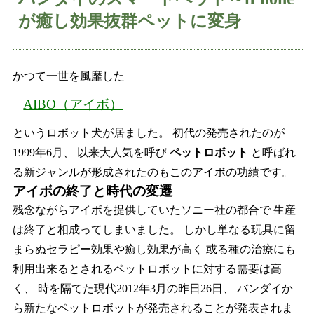
が癒し効果抜群ペットに変身
かつて一世を風靡した
AIBO（アイボ）
というロボット犬が居ました。 初代の発売されたのが
1999年6月、 以来大人気を呼び
ペットロボット
と呼ばれ
る新ジャンルが形成されたのもこのアイボの功績です。
アイボの終了と時代の変遷
残念ながらアイボを提供していたソニー社の都合で 生産
は終了と相成ってしまいました。 しかし単なる玩具に留
まらぬセラピー効果や癒し効果が高く 或る種の治療にも
利用出来るとされるペットロボットに対する需要は高
く、 時を隔てた現代2012年3月の昨日26日、 バンダイか
ら新たなペットロボットが発売されることが発表されま