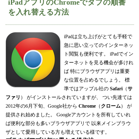
iPadアプリのChromeでタブの順番
を入れ替える方法
iPadは立ち上げがとても手軽で
急に思い立ってのインターネッ
ト閲覧も便利です。 iPadでイン
ターネットを見る機会が多けれ
ば 特にブラウザアプリは重要
な位置を占めるでしょう。 標
準ではアップル社の
Safari
（
サ
ファリ
） がインストールされていますが、 つい先達ては
2012年の6月下旬、Google社から
Chrome
（
クローム
） が
提供され始めました。 Googleアカウントを所有していれ
ば便利な部分も多いブラウザアプリで 以来メインブラウ
ザとして愛用している方も増えている様です。