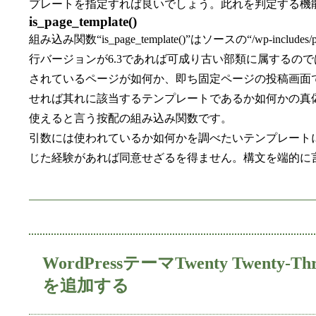
プレートを指定すれば良いでしょう。此れを判定する機能を持つ組み
is_page_template()
組み込み関数“is_page_template()”はソースの“/wp-include
行バージョンが6.3であれば可成り古い部類に属するの
されているページが如何か、即ち固定ページの投稿画面
せれば其れに該当するテンプレートであるか如何かの真
使えると言う按配の組み込み関数です。
引数には使われているか如何かを調べたいテンプレート
じた経験があれば同意せざるを得ません。構文を端的に言
WordPressテーマTwenty Tw
を追加する