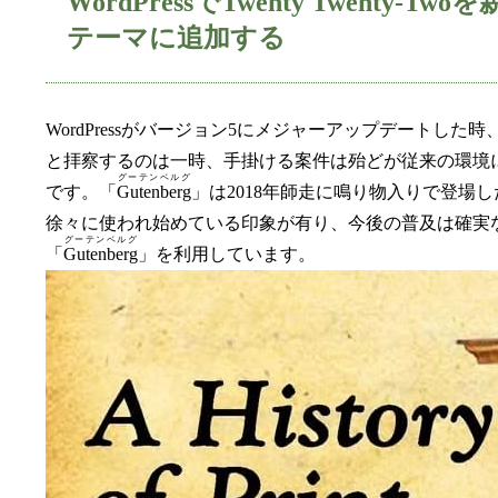
WordPressでTwenty Twen
テーマに追加する
WordPressがバージョン5にメジャーアップデートした
と拝察するのは一時、手掛ける案件は殆どが従来の環境
グーテンベルグ
です。「
Gutenberg
」は2018年師走に鳴り物入りで登
徐々に使われ始めている印象が有り、今後の普及は確実
グーテンベルグ
「
Gutenberg
」を利用しています。