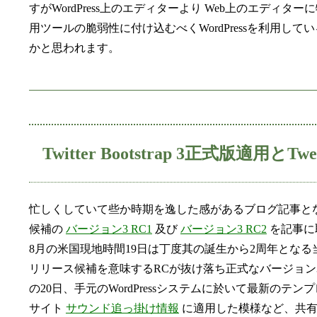
すがWordPress上のエディターより Web上のエデ
用ツールの脆弱性に付け込むべくWordPressを利用
かと思われます。
Twitter Bootstrap 3正式版適用
忙しくしていて些か時期を逸した感があるブログ記事と
候補の
バージョン3 RC1
及び
バージョン3 RC2
を記事に取
8月の米国現地時間19日は丁度其の誕生から2周年となる
リリース候補を意味するRCが抜け落ち正式なバージョン
の20日、手元のWordPressシステムに於いて最新のテン
サイト
サウンド追っ掛け情報
に適用した模様など、共有