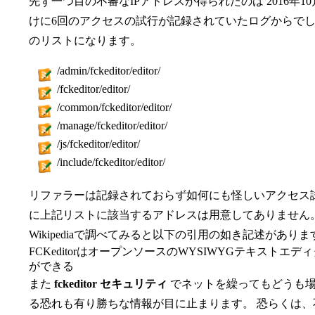
先ず一つ目の不審なIPアドレスが得られたのは 2016年10
けに6回のアクセスの試行が記録されていたログからでし
のリストになります。
/admin​/fckeditor​/editor​/
/fckeditor​/editor​/
/common​/fckeditor​/editor​/
/manage​/fckeditor​/editor​/
/js​/fckeditor​/editor​/
/include​/fckeditor​/editor​/
リファラーは記録されておらず如何にも怪しいアクセス
に上記リストに該当するアドレスは用意してありません
Wikipediaで調べてみると以下の引用の如き記述がありま
FCKeditorはオープンソースのWYSIWYGテキストエ
ができる
また
fckeditor​ セキュリティ
でネットを繰ってもどうも
る恐れも有り勝ちな情報が目に止まります。 恐らくは