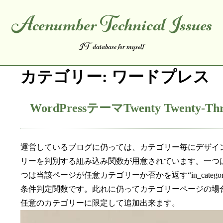
Acenumber Technical Issues
コンテンツへスキップ
IT database for myself
カテゴリー:
ワードプレス
WordPressテーマTwenty Twe
運営しているブログに仍っては、カテゴリー毎にデザインを
リーを判別する組み込み関数が用意されています。一つは当該
つは当該ページが任意カテゴリーか否かを返す“in_category
条件判定関数です。此れに仍ってカテゴリーページの場
任意のカテゴリーに限定して追加出来ます。