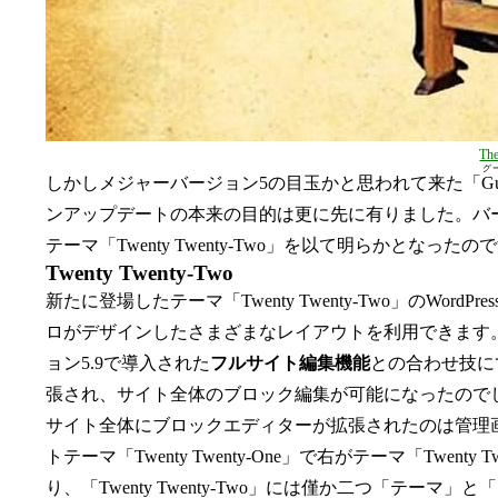
The
グ
しかしメジャーバージョン5の目玉かと思われて来た「
Gu
ンアップデートの本来の目的は更に先に有りました。バー
テーマ「Twenty Twenty-Two」を以て明らかとなったの
Twenty Twenty-Two
新たに登場したテーマ「Twenty Twenty-Two」のW
ロがデザインしたさまざまなレイアウトを利用できます
ョン5.9で導入された
フルサイト編集機能
との合わせ技に
張され、サイト全体のブロック編集が可能になったので
サイト全体にブロックエディターが拡張されたのは管理
トテーマ「Twenty Twenty-One」で右がテーマ「Tw
り、「Twenty Twenty-Two」には僅か二つ「テ