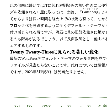
此の傾向に於いてはITに其れ程馴染みの無い向きには
グーテンベルグ
ズを依頼されるIT屋に取っては、勿論、「
Gutenberg
」か
てからよりは長い時間を経ぬ上での状況も有って、なかなか
ブロック化を忌避するように全くデフォルト・テーマか
付け感じられる所ですが、流石に其の旧態依然さに驚か
るのも限界があるでしょう、以て反面教師とし、他山の石とした
ェアするものです。
Twenty Twenty-Threeに見られる著しい変化
最新のWordPressデフォルト・テーマのフォルダ内を見て
ファイルが見当たらないことです。此れについては情報
ですが、2023年5月現在には見当たりません。